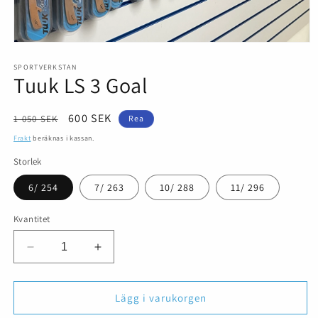
Öppna
mediet
1
SPORTVERKSTAN
Tuuk LS 3 Goal
i
modalfönster
Ordinarie
Försäljningspris
600 SEK
1 050 SEK
Rea
pris
Frakt
beräknas i kassan.
Storlek
6/ 254
7/ 263
10/ 288
11/ 296
Kvantitet
Minska
Öka
kvantitet
kvantitet
för
för
Tuuk
Tuuk
Lägg i varukorgen
LS
LS