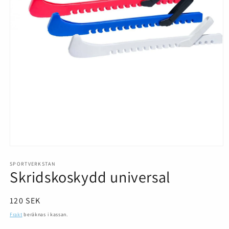
Öppna
mediet
1
SPORTVERKSTAN
Skridskoskydd universal
i
modalfönster
Ordinarie
120 SEK
pris
Frakt
beräknas i kassan.