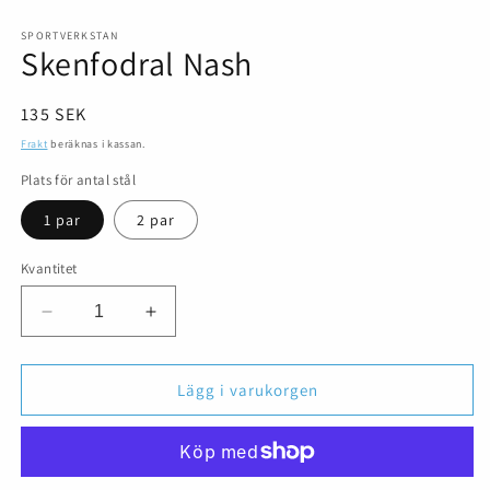
i
modalfönster
SPORTVERKSTAN
Skenfodral Nash
Ordinarie
135 SEK
pris
Frakt
beräknas i kassan.
Plats för antal stål
1 par
2 par
Kvantitet
Minska
Öka
kvantitet
kvantitet
för
för
Skenfodral
Skenfodral
Lägg i varukorgen
Nash
Nash