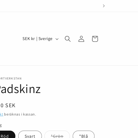
Logga
L
Varukorg
SEK kr | Sverige
in
a
n
d
/
ORTVERKSTAN
R
adskinz
e
g
dinarie
50 SEK
i
is
kt
beräknas i kassan.
o
rg
n
Varianten
Röd
Svart
*Grön
*Blå