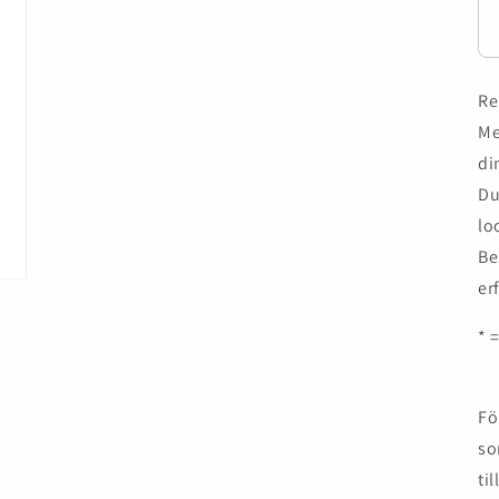
Re
Me
di
Du
lo
Be
er
* 
Fö
so
til