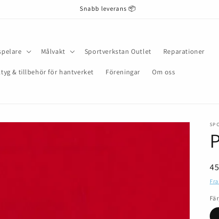
Snabb leverans 📦
spelare
Målvakt
Sportverkstan Outlet
Reparationer
tyg & tillbehör för hantverket
Föreningar
Om oss
SP
P
Or
4
pr
Fra
Fä