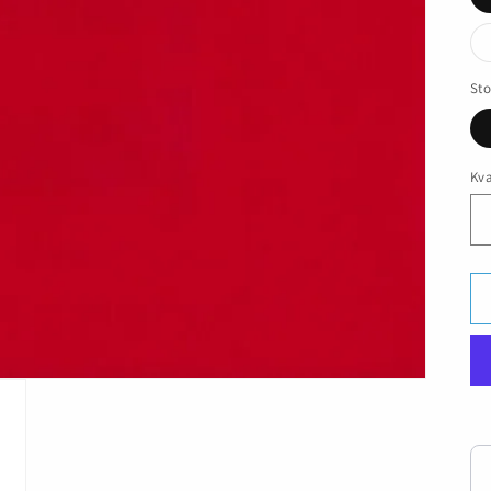
Sto
Kva