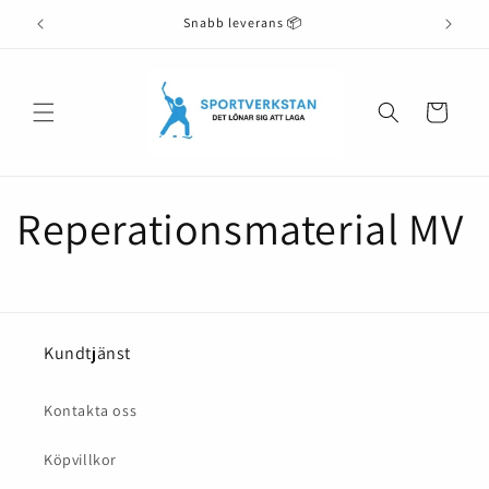
vidare

Snabb leverans 📦
till
innehåll
Varukorg
Reperationsmaterial MV
Kundtjänst
Kontakta oss
Köpvillkor